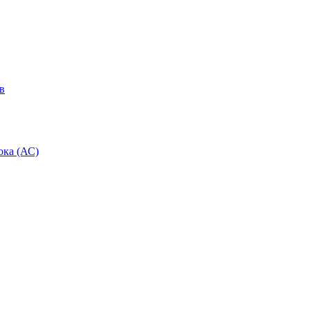
в
ока (АС)