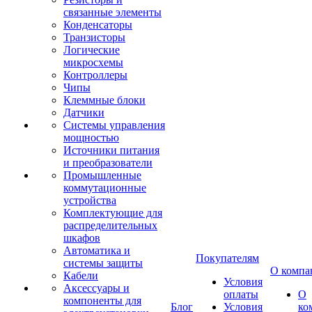
связанные элементы
Конденсаторы
Транзисторы
Логические
микросхемы
Контроллеры
Чипы
Клеммные блоки
Датчики
Системы управления
мощностью
Источники питания
и преобразователи
Промышленные
коммутационные
устройства
Комплектующие для
распределительных
шкафов
Автоматика и
Покупателям
системы защиты
О компа
Кабели
Условия
Аксессуары и
оплаты
О
компоненты для
Блог
Условия
ко