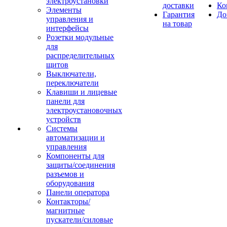
электроустановки
доставки
Ко
Элементы
Гарантия
До
управления и
на товар
интерфейсы
Розетки модульные
для
распределительных
щитов
Выключатели,
переключатели
Клавиши и лицевые
панели для
электроустановочных
устройств
Системы
автоматизации и
управления
Компоненты для
защиты/соединения
разъемов и
оборудования
Панели оператора
Контакторы/
магнитные
пускатели/силовые