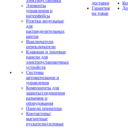
электроустановки
доставки
Ко
Элементы
Гарантия
До
управления и
на товар
интерфейсы
Розетки модульные
для
распределительных
щитов
Выключатели,
переключатели
Клавиши и лицевые
панели для
электроустановочных
устройств
Системы
автоматизации и
управления
Компоненты для
защиты/соединения
разъемов и
оборудования
Панели оператора
Контакторы/
магнитные
пускатели/силовые