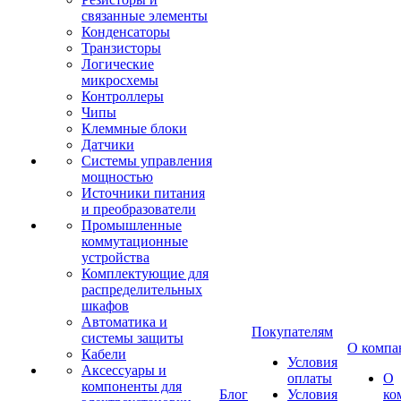
связанные элементы
Конденсаторы
Транзисторы
Логические
микросхемы
Контроллеры
Чипы
Клеммные блоки
Датчики
Системы управления
мощностью
Источники питания
и преобразователи
Промышленные
коммутационные
устройства
Комплектующие для
распределительных
шкафов
Автоматика и
Покупателям
системы защиты
О компа
Кабели
Условия
Аксессуары и
оплаты
О
компоненты для
Блог
Условия
ко