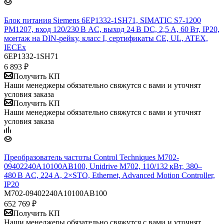
Блок питания Siemens 6EP1332-1SH71, SIMATIC S7-1200
PM1207, вход 120/230 В AC, выход 24 В DC, 2,5 А, 60 Вт, IP20,
монтаж на DIN-рейку, класс I, сертификаты CE, UL, ATEX,
IECEx
6EP1332-1SH71
6 893
₽
Получить КП
Наши менеджеры обязательно свяжутся с вами и уточнят
условия заказа
Получить КП
Наши менеджеры обязательно свяжутся с вами и уточнят
условия заказа
Преобразователь частоты Control Techniques M702-
09402240A10100AB100, Unidrive M702, 110/132 кВт, 380–
480 В AC, 224 А, 2×STO, Ethernet, Advanced Motion Controller,
IP20​
M702-09402240A10100AB100
652 769
₽
Получить КП
Наши менеджеры обязательно свяжутся с вами и уточнят