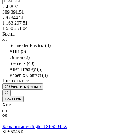
2 438.51
389 391.51
776 344.51
1 163 297.51
1 550 251.04
Бренд
Schneider Electric (
3
)
ABB (
5
)
Omron (
2
)
Siemens (
40
)
Allen Bradley (
5
)
Phoenix Contact (
3
)
Показать все
Очистить фильтр
Показать
Хит
Блок питания Siglent SPS5045X
SPS5045X