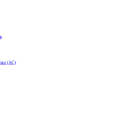
в
ока (АС)