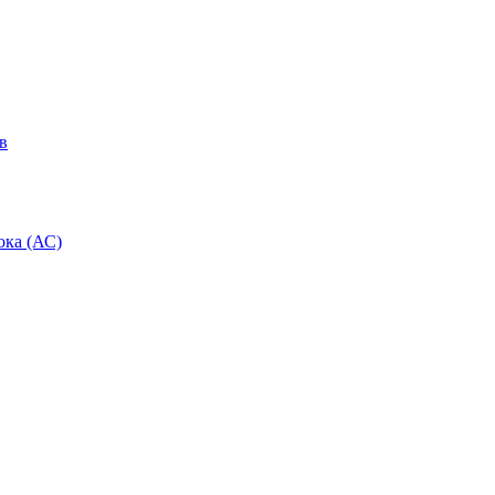
в
ока (АС)