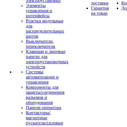
электроустановки
доставки
Ко
Элементы
Гарантия
До
управления и
на товар
интерфейсы
Розетки модульные
для
распределительных
щитов
Выключатели,
переключатели
Клавиши и лицевые
панели для
электроустановочных
устройств
Системы
автоматизации и
управления
Компоненты для
защиты/соединения
разъемов и
оборудования
Панели оператора
Контакторы/
магнитные
пускатели/силовые