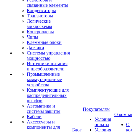
связанные элементы
Конденсаторы
Транзисторы
Логические
микросхемы
Контроллеры
Чипы
Клеммные блоки
Датчики
Системы управления
мощностью
Источники питания
и преобразователи
Промышленные
коммутационные
устройства
Комплектующие для
распределительных
шкафов
Автоматика и
Покупателям
системы защиты
О компа
Кабели
Условия
Аксессуары и
оплаты
О
компоненты для
Блог
Условия
ко