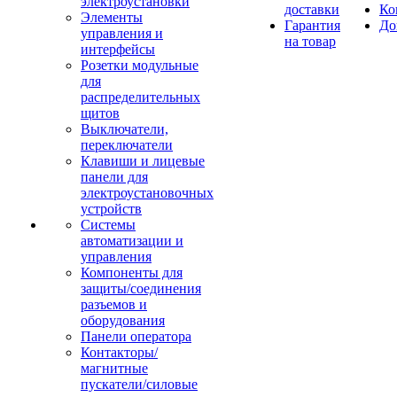
электроустановки
доставки
Ко
Элементы
Гарантия
До
управления и
на товар
интерфейсы
Розетки модульные
для
распределительных
щитов
Выключатели,
переключатели
Клавиши и лицевые
панели для
электроустановочных
устройств
Системы
автоматизации и
управления
Компоненты для
защиты/соединения
разъемов и
оборудования
Панели оператора
Контакторы/
магнитные
пускатели/силовые