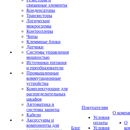
связанные элементы
Конденсаторы
Транзисторы
Логические
микросхемы
Контроллеры
Чипы
Клеммные блоки
Датчики
Системы управления
мощностью
Источники питания
и преобразователи
Промышленные
коммутационные
устройства
Комплектующие для
распределительных
шкафов
Автоматика и
Покупателям
системы защиты
О компа
Кабели
Условия
Аксессуары и
оплаты
О
компоненты для
Блог
Условия
ко