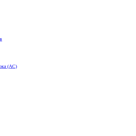
в
ока (АС)