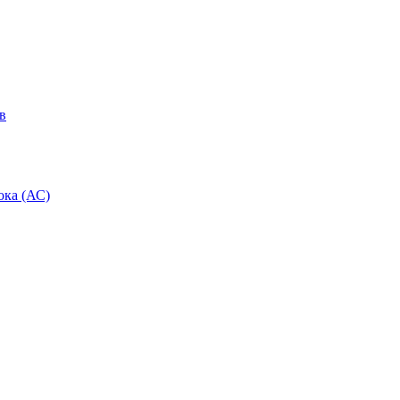
в
ока (АС)