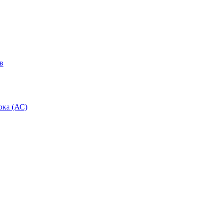
в
ока (АС)