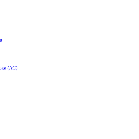
в
ока (АС)