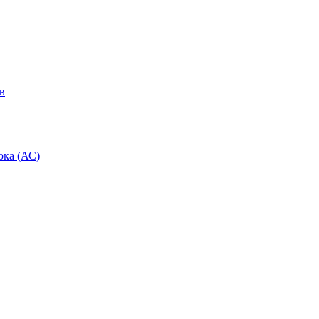
в
ока (АС)