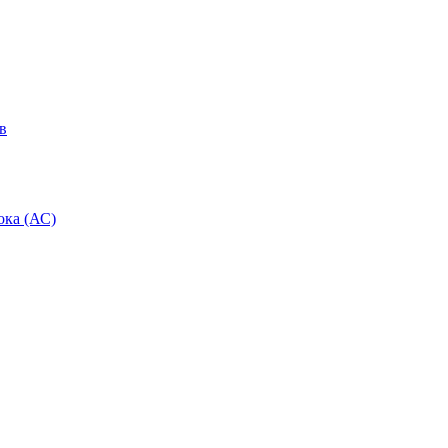
в
ока (АС)