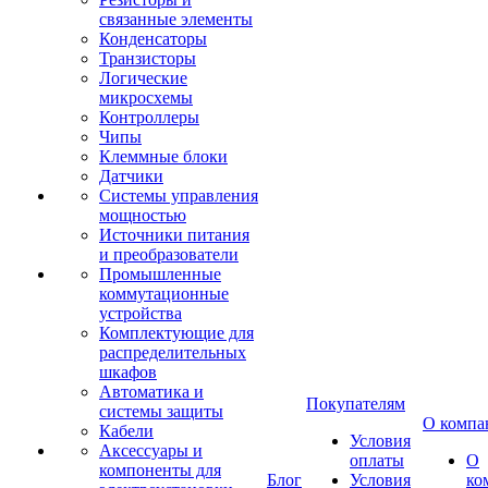
связанные элементы
Конденсаторы
Транзисторы
Логические
микросхемы
Контроллеры
Чипы
Клеммные блоки
Датчики
Системы управления
мощностью
Источники питания
и преобразователи
Промышленные
коммутационные
устройства
Комплектующие для
распределительных
шкафов
Автоматика и
Покупателям
системы защиты
О компа
Кабели
Условия
Аксессуары и
оплаты
О
компоненты для
Блог
Условия
ко