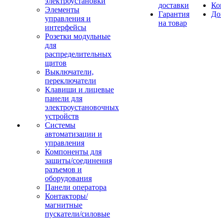
электроустановки
доставки
Ко
Элементы
Гарантия
До
управления и
на товар
интерфейсы
Розетки модульные
для
распределительных
щитов
Выключатели,
переключатели
Клавиши и лицевые
панели для
электроустановочных
устройств
Системы
автоматизации и
управления
Компоненты для
защиты/соединения
разъемов и
оборудования
Панели оператора
Контакторы/
магнитные
пускатели/силовые