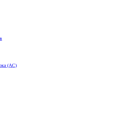
в
ока (АС)