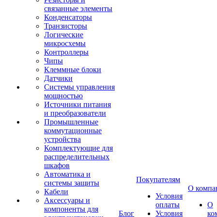
связанные элементы
Конденсаторы
Транзисторы
Логические
микросхемы
Контроллеры
Чипы
Клеммные блоки
Датчики
Системы управления
мощностью
Источники питания
и преобразователи
Промышленные
коммутационные
устройства
Комплектующие для
распределительных
шкафов
Автоматика и
Покупателям
системы защиты
О компа
Кабели
Условия
Аксессуары и
оплаты
О
компоненты для
Блог
Условия
ко