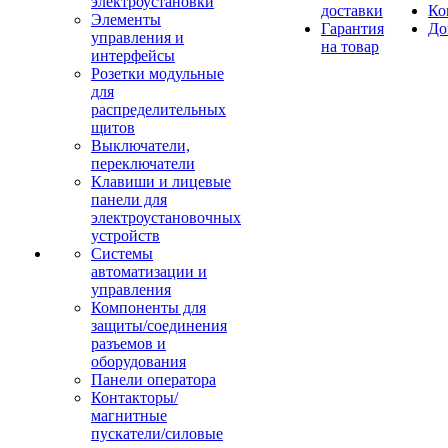
электроустановки
доставки
Ко
Элементы
Гарантия
До
управления и
на товар
интерфейсы
Розетки модульные
для
распределительных
щитов
Выключатели,
переключатели
Клавиши и лицевые
панели для
электроустановочных
устройств
Системы
автоматизации и
управления
Компоненты для
защиты/соединения
разъемов и
оборудования
Панели оператора
Контакторы/
магнитные
пускатели/силовые