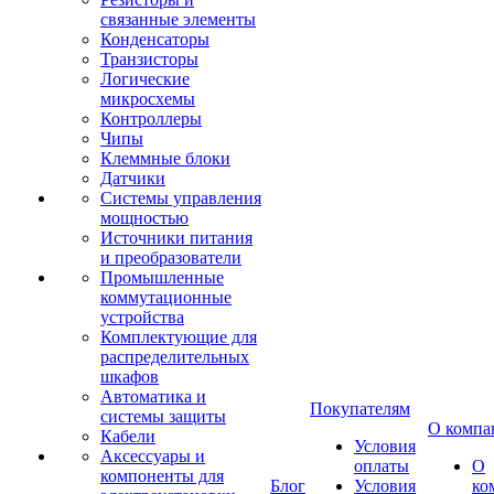
связанные элементы
Конденсаторы
Транзисторы
Логические
микросхемы
Контроллеры
Чипы
Клеммные блоки
Датчики
Системы управления
мощностью
Источники питания
и преобразователи
Промышленные
коммутационные
устройства
Комплектующие для
распределительных
шкафов
Автоматика и
Покупателям
системы защиты
О компа
Кабели
Условия
Аксессуары и
оплаты
О
компоненты для
Блог
Условия
ко