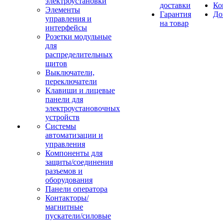
электроустановки
доставки
Ко
Элементы
Гарантия
До
управления и
на товар
интерфейсы
Розетки модульные
для
распределительных
щитов
Выключатели,
переключатели
Клавиши и лицевые
панели для
электроустановочных
устройств
Системы
автоматизации и
управления
Компоненты для
защиты/соединения
разъемов и
оборудования
Панели оператора
Контакторы/
магнитные
пускатели/силовые