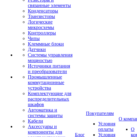
связанные элементы
Конденсаторы
Транзисторы
Логические
микросхемы
Контроллеры
Чипы
Клеммные блоки
Датчики
Системы управления
мощностью
Источники питания
и преобразователи
Промышленные
коммутационные
устройства
Комплектующие для
распределительных
шкафов
Автоматика и
Покупателям
системы защиты
О компа
Кабели
Условия
Аксессуары и
оплаты
О
компоненты для
Блог
Условия
ко