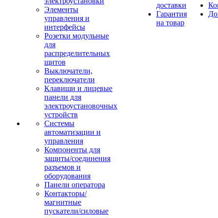
электроустановки
доставки
Ко
Элементы
Гарантия
До
управления и
на товар
интерфейсы
Розетки модульные
для
распределительных
щитов
Выключатели,
переключатели
Клавиши и лицевые
панели для
электроустановочных
устройств
Системы
автоматизации и
управления
Компоненты для
защиты/соединения
разъемов и
оборудования
Панели оператора
Контакторы/
магнитные
пускатели/силовые