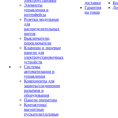
электроустановки
доставки
Ко
Элементы
Гарантия
До
управления и
на товар
интерфейсы
Розетки модульные
для
распределительных
щитов
Выключатели,
переключатели
Клавиши и лицевые
панели для
электроустановочных
устройств
Системы
автоматизации и
управления
Компоненты для
защиты/соединения
разъемов и
оборудования
Панели оператора
Контакторы/
магнитные
пускатели/силовые