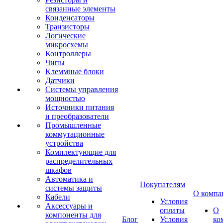
связанные элементы
Конденсаторы
Транзисторы
Логические
микросхемы
Контроллеры
Чипы
Клеммные блоки
Датчики
Системы управления
мощностью
Источники питания
и преобразователи
Промышленные
коммутационные
устройства
Комплектующие для
распределительных
шкафов
Автоматика и
Покупателям
системы защиты
О компа
Кабели
Условия
Аксессуары и
оплаты
О
компоненты для
Блог
Условия
ко