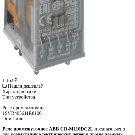
1 162
₽
Нашли дешевле?
Характеристики
Тип устройства
—
Реле промежуточное
1SVR405611R8100
Описание
Реле промежуточное ABB CR-M110DC2L
предназначено
для
коммутации электрических цепей
в промышленных