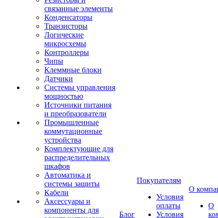
связанные элементы
Конденсаторы
Транзисторы
Логические
микросхемы
Контроллеры
Чипы
Клеммные блоки
Датчики
Системы управления
мощностью
Источники питания
и преобразователи
Промышленные
коммутационные
устройства
Комплектующие для
распределительных
шкафов
Автоматика и
Покупателям
системы защиты
О компа
Кабели
Условия
Аксессуары и
оплаты
О
компоненты для
Блог
Условия
ко