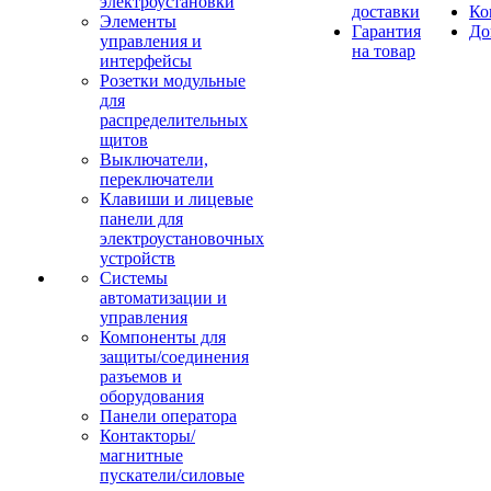
электроустановки
доставки
Ко
Элементы
Гарантия
До
управления и
на товар
интерфейсы
Розетки модульные
для
распределительных
щитов
Выключатели,
переключатели
Клавиши и лицевые
панели для
электроустановочных
устройств
Системы
автоматизации и
управления
Компоненты для
защиты/соединения
разъемов и
оборудования
Панели оператора
Контакторы/
магнитные
пускатели/силовые