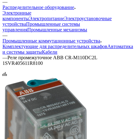
—
Распределительное оборудование
Электронные
компоненты
Электропитание
Электроустановочные
устройства
Промышленные системы
управления
Промышленные механизмы
—
Промышленные коммутационные устройства
Комплектующие для распределительных шкафов
Автоматика
и системы защиты
Кабели
—
Реле промежуточное ABB CR-M110DC2L
1SVR405611R8100