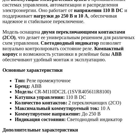
системах управления, автоматизации и распределения
электроэнергии. Оно работает от
напряжения 110 В DC
и
поддерживает
нагрузки до 250 В и 10 А
, обеспечивая
надежное и стабильное переключение.
Модель оснащена
двумя переключающими контактами
(2CO)
, что делает ее универсальным решением для различных
схем управления.
Светодиодный индикатор
позволяет
визуально контролировать состояние реле.
Компактный
корпус
и возможность установки в релейные базы
ABB
обеспечивают удобный монтаж и эксплуатацию.
Основные характеристики
Тип:
Реле промежуточное
Бренд:
ABB
Модель:
CR-M110DC2L (1SVR405611R8100)
Катушка управления:
110 В DC
Количество контактов:
2 переключающих (2CO)
Максимальный коммутируемый ток:
10 А
Коммутируемое напряжение:
До 250 В
Индикация состояния:
Светодиодный индикатор
Дополнительные характеристики