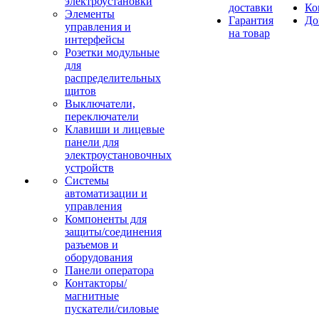
электроустановки
доставки
Ко
Элементы
Гарантия
До
управления и
на товар
интерфейсы
Розетки модульные
для
распределительных
щитов
Выключатели,
переключатели
Клавиши и лицевые
панели для
электроустановочных
устройств
Системы
автоматизации и
управления
Компоненты для
защиты/соединения
разъемов и
оборудования
Панели оператора
Контакторы/
магнитные
пускатели/силовые