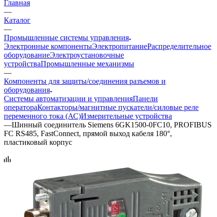
Главная
—
Каталог
—
Промышленные системы управления
Электронные компоненты
Электропитание
Распределительное
оборудование
Электроустановочные
устройства
Промышленные механизмы
—
Компоненты для защиты/соединения разъемов и
оборудования
Системы автоматизации и управления
Панели
оператора
Контакторы/магнитные пускатели/силовые реле
переменного тока (АС)
Измерительные устройства
—
Шинный соединитель Siemens 6GK1500-0FC10, PROFIBUS
FC RS485, FastConnect, прямой выход кабеля 180°,
пластиковый корпус