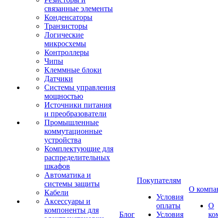
связанные элементы
Конденсаторы
Транзисторы
Логические
микросхемы
Контроллеры
Чипы
Клеммные блоки
Датчики
Системы управления
мощностью
Источники питания
и преобразователи
Промышленные
коммутационные
устройства
Комплектующие для
распределительных
шкафов
Автоматика и
Покупателям
системы защиты
О компа
Кабели
Условия
Аксессуары и
оплаты
О
компоненты для
Блог
Условия
ко