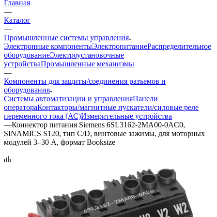
Главная
—
Каталог
—
Промышленные системы управления
Электронные компоненты
Электропитание
Распределительное
оборудование
Электроустановочные
устройства
Промышленные механизмы
—
Компоненты для защиты/соединения разъемов и
оборудования
Системы автоматизации и управления
Панели
оператора
Контакторы/магнитные пускатели/силовые реле
переменного тока (АС)
Измерительные устройства
—
Коннектор питания Siemens 6SL3162-2MA00-0AC0,
SINAMICS S120, тип C/D, винтовые зажимы, для моторных
модулей 3–30 А, формат Booksize