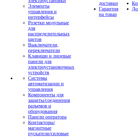
электроустановки
доставки
Ко
Элементы
Гарантия
До
управления и
на товар
интерфейсы
Розетки модульные
для
распределительных
щитов
Выключатели,
переключатели
Клавиши и лицевые
панели для
электроустановочных
устройств
Системы
автоматизации и
управления
Компоненты для
защиты/соединения
разъемов и
оборудования
Панели оператора
Контакторы/
магнитные
пускатели/силовые