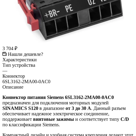
3 704
₽
Нашли дешевле?
Характеристики
Тип устройства
—
Коннектор
6SL3162-2MA00-0AC0
Описание
Коннектор питания Siemens 6SL3162-2MA00-0AC0
предназначен для подключения моторных модулей
SINAMICS S120
в диапазоне
от 3 до 30 А
. Данный разъем
обеспечивает надежное электрическое соединение,
поддерживает
винтовые зажимы
и соответствует типу
C/D
по классификации Siemens.
Компактный дизайн и удобная система крепления делают этот