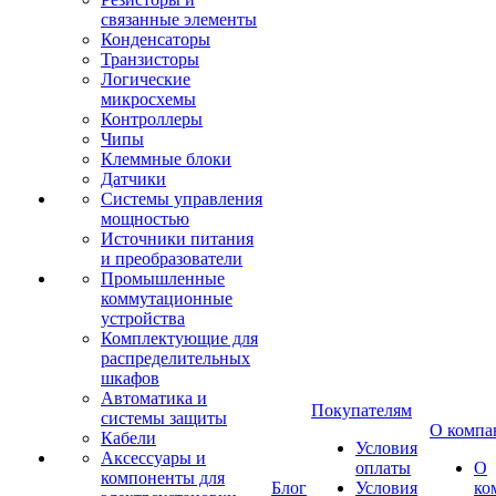
связанные элементы
Конденсаторы
Транзисторы
Логические
микросхемы
Контроллеры
Чипы
Клеммные блоки
Датчики
Системы управления
мощностью
Источники питания
и преобразователи
Промышленные
коммутационные
устройства
Комплектующие для
распределительных
шкафов
Автоматика и
Покупателям
системы защиты
О компа
Кабели
Условия
Аксессуары и
оплаты
О
компоненты для
Блог
Условия
ко