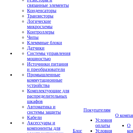
связанные элементы
Конденсаторы
Транзисторы
Логические
микросхемы
Контроллеры
Чипы
Клеммные блоки
Датчики
Системы управления
мощностью
Источники питания
и преобразователи
Промышленные
коммутационные
устройства
Комплектующие для
распределительных
шкафов
Автоматика и
Покупателям
системы защиты
О компа
Кабели
Условия
Аксессуары и
оплаты
О
компоненты для
Блог
Условия
ко