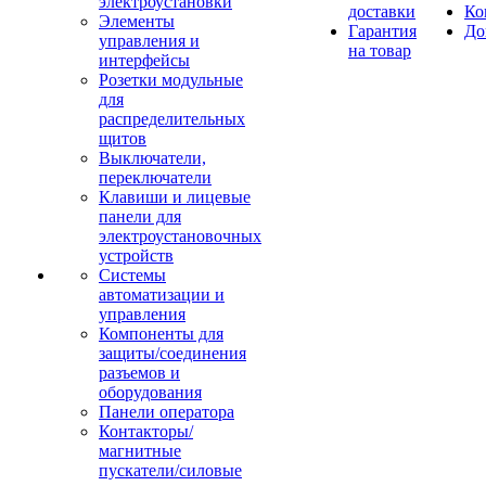
электроустановки
доставки
Ко
Элементы
Гарантия
До
управления и
на товар
интерфейсы
Розетки модульные
для
распределительных
щитов
Выключатели,
переключатели
Клавиши и лицевые
панели для
электроустановочных
устройств
Системы
автоматизации и
управления
Компоненты для
защиты/соединения
разъемов и
оборудования
Панели оператора
Контакторы/
магнитные
пускатели/силовые