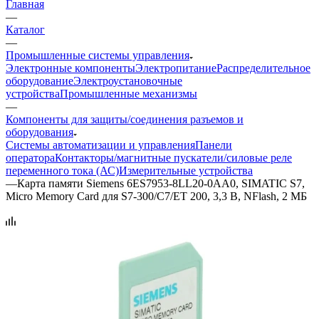
Главная
—
Каталог
—
Промышленные системы управления
Электронные компоненты
Электропитание
Распределительное
оборудование
Электроустановочные
устройства
Промышленные механизмы
—
Компоненты для защиты/соединения разъемов и
оборудования
Системы автоматизации и управления
Панели
оператора
Контакторы/магнитные пускатели/силовые реле
переменного тока (АС)
Измерительные устройства
—
​Карта памяти Siemens 6ES7953-8LL20-0AA0, SIMATIC S7,
Micro Memory Card для S7-300/C7/ET 200, 3,3 В, NFlash, 2 МБ