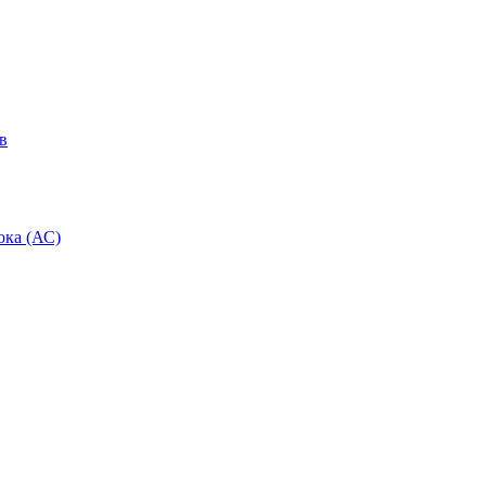
в
ока (АС)