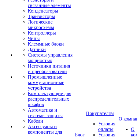
связанные элементы
Конденсаторы
Транзисторы
Логические
микросхемы
Контроллеры
Чипы
Клеммные блоки
Датчики
Системы управления
мощностью
Источники питания
и преобразователи
Промышленные
коммутационные
устройства
Комплектующие для
распределительных
шкафов
Автоматика и
Покупателям
системы защиты
О компа
Кабели
Условия
Аксессуары и
оплаты
О
компоненты для
Блог
Условия
ко