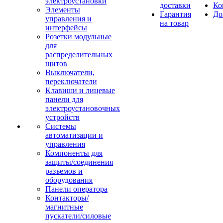
электроустановки
доставки
Ко
Элементы
Гарантия
До
управления и
на товар
интерфейсы
Розетки модульные
для
распределительных
щитов
Выключатели,
переключатели
Клавиши и лицевые
панели для
электроустановочных
устройств
Системы
автоматизации и
управления
Компоненты для
защиты/соединения
разъемов и
оборудования
Панели оператора
Контакторы/
магнитные
пускатели/силовые