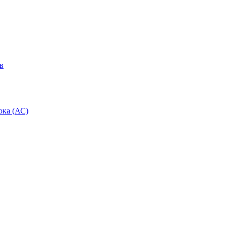
в
ока (АС)