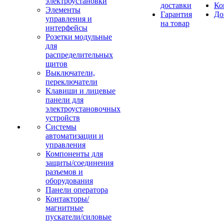
электроустановки
доставки
Ко
Элементы
Гарантия
До
управления и
на товар
интерфейсы
Розетки модульные
для
распределительных
щитов
Выключатели,
переключатели
Клавиши и лицевые
панели для
электроустановочных
устройств
Системы
автоматизации и
управления
Компоненты для
защиты/соединения
разъемов и
оборудования
Панели оператора
Контакторы/
магнитные
пускатели/силовые