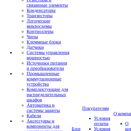
связанные элементы
Конденсаторы
Транзисторы
Логические
микросхемы
Контроллеры
Чипы
Клеммные блоки
Датчики
Системы управления
мощностью
Источники питания
и преобразователи
Промышленные
коммутационные
устройства
Комплектующие для
распределительных
шкафов
Автоматика и
Покупателям
системы защиты
О компа
Кабели
Условия
Аксессуары и
оплаты
О
компоненты для
Блог
Условия
ко