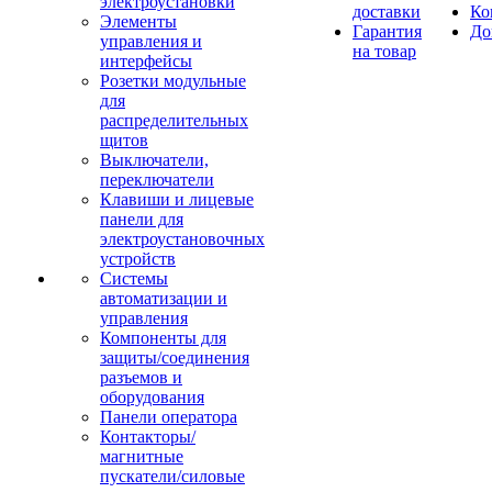
электроустановки
доставки
Ко
Элементы
Гарантия
До
управления и
на товар
интерфейсы
Розетки модульные
для
распределительных
щитов
Выключатели,
переключатели
Клавиши и лицевые
панели для
электроустановочных
устройств
Системы
автоматизации и
управления
Компоненты для
защиты/соединения
разъемов и
оборудования
Панели оператора
Контакторы/
магнитные
пускатели/силовые