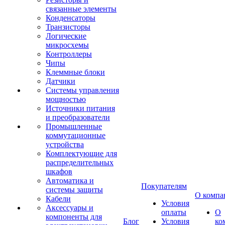
связанные элементы
Конденсаторы
Транзисторы
Логические
микросхемы
Контроллеры
Чипы
Клеммные блоки
Датчики
Системы управления
мощностью
Источники питания
и преобразователи
Промышленные
коммутационные
устройства
Комплектующие для
распределительных
шкафов
Автоматика и
Покупателям
системы защиты
О компа
Кабели
Условия
Аксессуары и
оплаты
О
компоненты для
Блог
Условия
ко