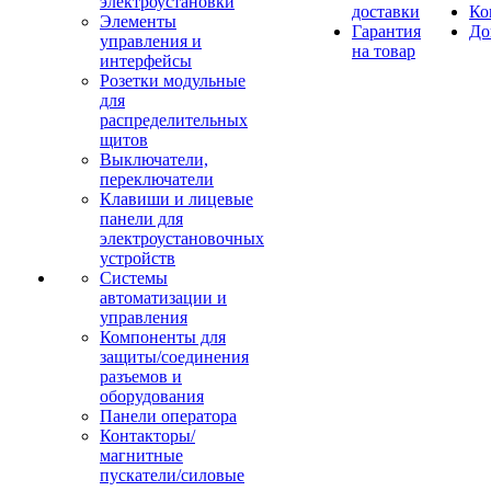
электроустановки
доставки
Ко
Элементы
Гарантия
До
управления и
на товар
интерфейсы
Розетки модульные
для
распределительных
щитов
Выключатели,
переключатели
Клавиши и лицевые
панели для
электроустановочных
устройств
Системы
автоматизации и
управления
Компоненты для
защиты/соединения
разъемов и
оборудования
Панели оператора
Контакторы/
магнитные
пускатели/силовые