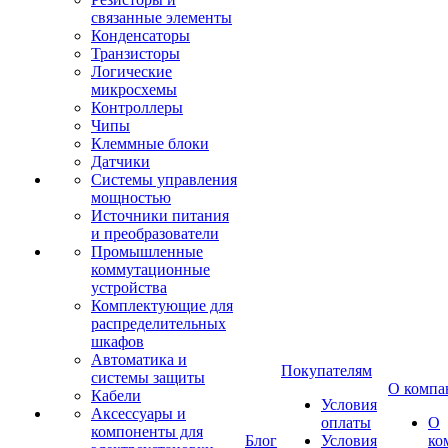
связанные элементы
Конденсаторы
Транзисторы
Логические
микросхемы
Контроллеры
Чипы
Клеммные блоки
Датчики
Системы управления
мощностью
Источники питания
и преобразователи
Промышленные
коммутационные
устройства
Комплектующие для
распределительных
шкафов
Автоматика и
Покупателям
системы защиты
О компа
Кабели
Условия
Аксессуары и
оплаты
О
компоненты для
Блог
Условия
ко