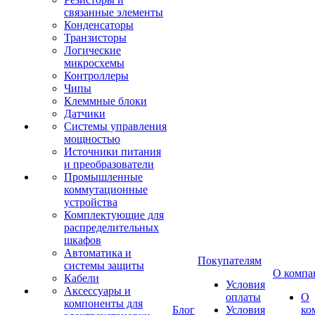
связанные элементы
Конденсаторы
Транзисторы
Логические
микросхемы
Контроллеры
Чипы
Клеммные блоки
Датчики
Системы управления
мощностью
Источники питания
и преобразователи
Промышленные
коммутационные
устройства
Комплектующие для
распределительных
шкафов
Автоматика и
Покупателям
системы защиты
О компа
Кабели
Условия
Аксессуары и
оплаты
О
компоненты для
Блог
Условия
ко