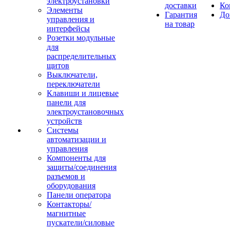
электроустановки
доставки
Ко
Элементы
Гарантия
До
управления и
на товар
интерфейсы
Розетки модульные
для
распределительных
щитов
Выключатели,
переключатели
Клавиши и лицевые
панели для
электроустановочных
устройств
Системы
автоматизации и
управления
Компоненты для
защиты/соединения
разъемов и
оборудования
Панели оператора
Контакторы/
магнитные
пускатели/силовые