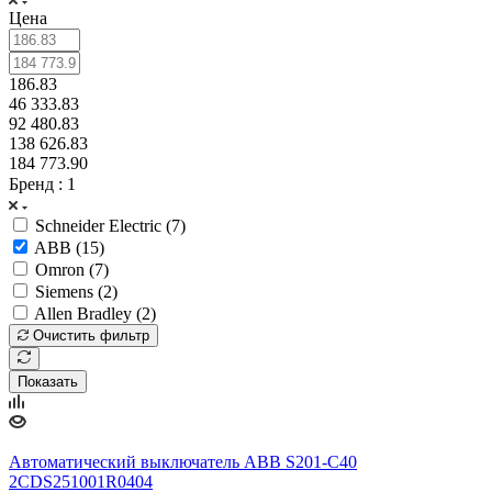
Цена
186.83
46 333.83
92 480.83
138 626.83
184 773.90
Бренд
: 1
Schneider Electric (
7
)
ABB (
15
)
Omron (
7
)
Siemens (
2
)
Allen Bradley (
2
)
Очистить фильтр
Показать
Автоматический выключатель ABB S201-C40
2CDS251001R0404